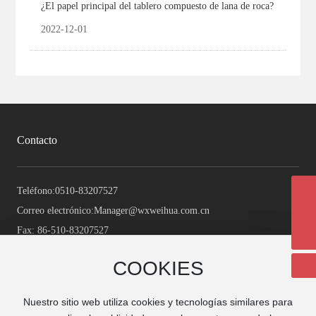
¿El papel principal del tablero compuesto de lana de roca?
2022-12-01
Contacto
Teléfono:
0510-83207527
manager@wxweihua.com.cn
Correo electrónico:
Manager@wxweihua.com.cn
+86-510-83207527
Fax: 86-510-83207527
COOKIES
COOKIES
Nuestro sitio web utiliza cookies y tecnologías similares para
Nuestro sitio web utiliza cookies y tecnologías similares para