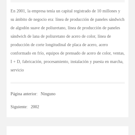
producción de paneles sándwich de algodón suave de
CONTÁCTENOS
En 2001, la empresa tenía un capital registrado de 10 millones y
poliuretano, línea de producción de paneles sándwich
su ámbito de negocio era: línea de producción de paneles sándwich
de lana de poliuretano de acero de color, línea de
de algodón suave de poliuretano, línea de producción de paneles
producción de corte longitudinal de placas de acero,
sándwich de lana de poliuretano de acero de color, línea de
acero conformado en frío, equipos de prensado de
producción de corte longitudinal de placa de acero, acero
acero de color, ventas, I + D, fabricación,
conformado en frío, equipos de prensado de acero de color, ventas,
procesamiento, instalación y puesta en marcha,
I + D, fabricación, procesamiento, instalación y puesta en marcha,
servicio.
servicio
Página anterior:
Ninguno
Siguiente:
2002