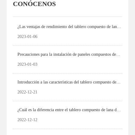
CONÓCENOS
¿Las ventajas de rendimiento del tablero compuesto de lana
de roca?
2023-01-06
Precauciones para la instalación de paneles compuestos de
lana de roca
2023-01-03
Introducción a las características del tablero compuesto de
lana de roca
2022-12-21
¿Cuál es la diferencia entre el tablero compuesto de lana de
roca y el tablero de lana de roca?
2022-12-12